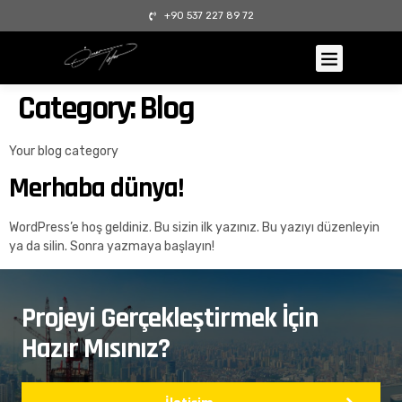
+90 537 227 89 72
Category:
Blog
Your blog category
Merhaba dünya!
WordPress’e hoş geldiniz. Bu sizin ilk yazınız. Bu yazıyı düzenleyin
ya da silin. Sonra yazmaya başlayın!
Projeyi Gerçekleştirmek İçin
Hazır Mısınız?